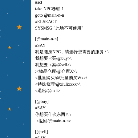
#act
take NPC卷轴 1
goto @main-n-n
#ELSEACT
SYSMSG "此地不可使用"
[@main-n-n]
#SAY
我是随身NPC，请选择您需要的服务.\ \
我想要 <买
/@buy>\
我想要 <卖
/@sell>\
;<物品仓库/@仓库X>\
<批量购买/@批量购买Wx>\
<特殊修理
/@xiulixxxx>\
<退出
/@exit
>
[@buy]
#SAY
你想买什么东西?\ \
<返回
/@main-n-n
>
[@sell]