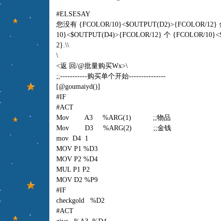
#ELSESAY
您没有 {FCOLOR/10}<$OUTPUT(D2)>{FCOLOR/
10}<$OUTPUT(D4)>{FCOLOR/12} 个 {FCOLOR/10}<
2}.\\
\
<返 回/@批量购买Wx>\
;;-----------购买单个开始---------------
[@goumaiyd()]
#IF
#ACT
Mov A3 %ARG(1) ;;物品
Mov D3 %ARG(2) ;;金钱
mov D4 1
MOV P1 %D3
MOV P2 %D4
MUL P1 P2
MOV D2 %P9
#IF
checkgold %D2
#ACT