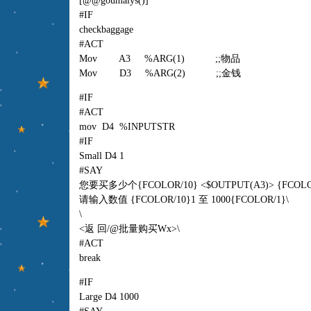
[@@goumaiys()]
#IF
checkbaggage
#ACT
Mov A3 %ARG(1) ;;物品
Mov D3 %ARG(2) ;;金钱
#IF
#ACT
mov D4 %INPUTSTR
#IF
Small D4 1
#SAY
您要买多少个{FCOLOR/10} <$OUTPUT(A3)> {FCOLO
请输入数值 {FCOLOR/10}1 至 1000{FCOLOR/1}\
\
<返 回/@批量购买Wx>\
#ACT
break
#IF
Large D4 1000